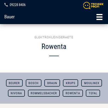
09228 8406
Bauer
ELEKTROKLEINGERAETE
Rowenta
BEURER
BOSCH
BRAUN
KRUPS
MOULINEX
NIVONA
ROMMELSBACHER
ROWENTA
TEFAL