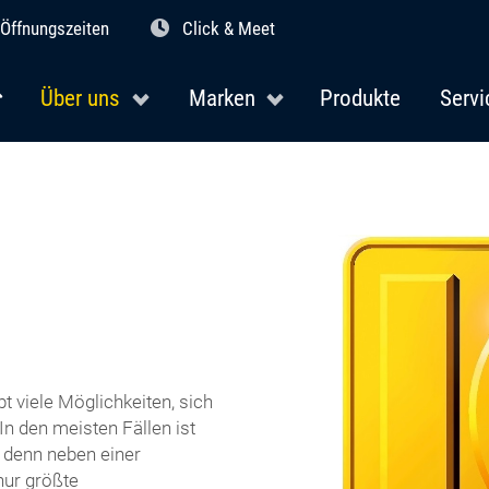
Öffnungszeiten
Click & Meet
Über uns
Marken
Produkte
Servi
bt viele Möglichkeiten, sich
n den meisten Fällen ist
, denn neben einer
 nur größte